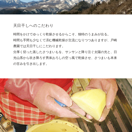
天日干しへのこだわり
時間をかけてゆっくり乾燥させるからこそ、独特のうまみが出る。
時間も手間も少なくて済む機械乾燥が主流になりつつありますが、戸崎
農園では天日干しにこだわります。
分厚く切った蒸したさつまいもを、サンサンと降り注ぐ太陽の光と、日
光山系から吹き降ろす男体おろしの空っ風で乾燥させ、さつまいも本来
の甘みを引き出します。