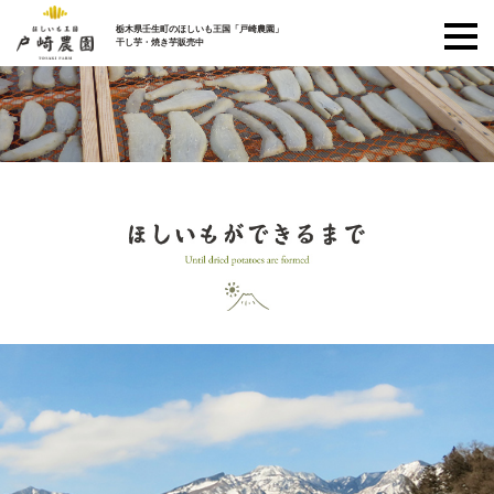
栃木県壬生町のほしいも王国「戸崎農園」
干し芋・焼き芋販売中