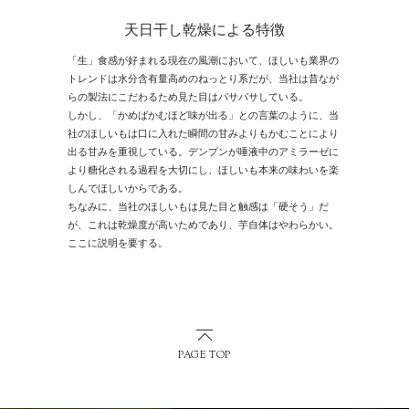
天日干し乾燥による特徴
「生」食感が好まれる現在の風潮において、ほしいも業界の
トレンドは水分含有量高めのねっとり系だが、当社は昔なが
らの製法にこだわるため見た目はパサパサしている。
しかし、「かめばかむほど味が出る」との言葉のように、当
社のほしいもは口に入れた瞬間の甘みよりもかむことにより
出る甘みを重視している。デンプンが唾液中のアミラーゼに
より糖化される過程を大切にし、ほしいも本来の味わいを楽
しんでほしいからである。
ちなみに、当社のほしいもは見た目と触感は「硬そう」だ
が、これは乾燥度が高いためであり、芋自体はやわらかい。
ここに説明を要する。
PAGE TOP